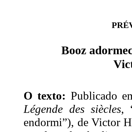
PRÉVI
Booz adormec
Vic
O texto:
Publicado em
Légende des siècles
,
endormi”), de Victor 