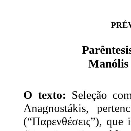
PRÉVI
Parêntesi
Manólis
O texto:
Seleção com
Anagnostákis, pertenc
(“Παρενθέσεις”), que 