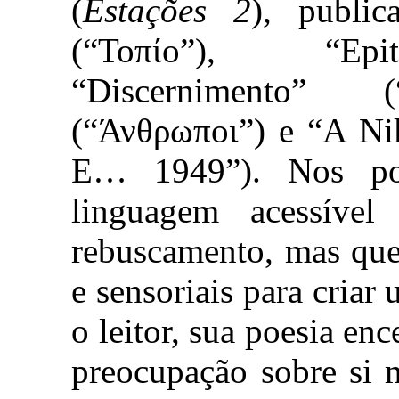
(
Estações 2
), publi
(“Τοπίο”), “Epit
“Discernimento” (
(“Άνθρωποι”) e “A N
Ε… 1949”). Nos po
linguagem acessíve
rebuscamento, mas que 
e sensoriais para criar
o leitor, sua poesia en
preocupação sobre si 